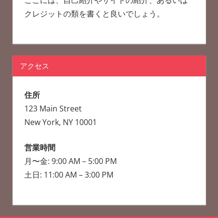
クレジットの類を書くと良いでしょう。
アクセス
住所
123 Main Street
New York, NY 10001
営業時間
月〜金: 9:00 AM – 5:00 PM
土日: 11:00 AM – 3:00 PM