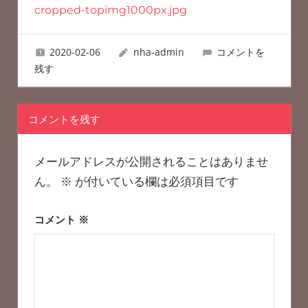
ナ
ー
cropped-topimg1000px.jpg
稿
ズ
ム
レ
ナ
2020-02-06
nha-admin
コメントを
ス
ト
残す
ビ
ラ
ン
ゲ
コメントを残す
ー
シ
メールアドレスが公開されることはありませ
ョ
ん。
※
が付いている欄は必須項目です
ン
コメント
※