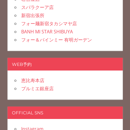
スパラクーア店
新宿出張所
フォー麺新宿タカシマヤ店
BANH MI STAR SHIBUYA
フォー＆バインミー 有明ガーデン
WEB予約
恵比寿本店
プルミエ銀座店
OFFICIAL SNS
Instagram