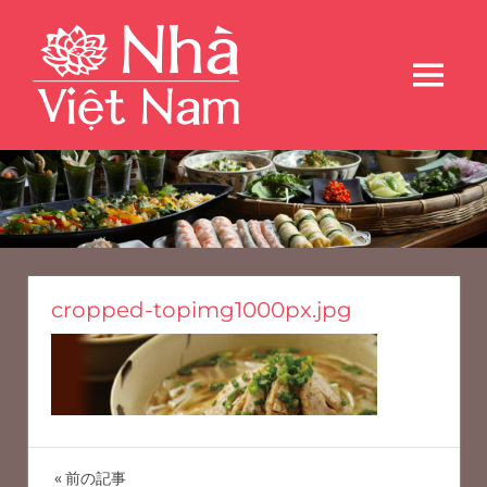
コ
Nha
ン
テ
Viet
MENU
ン
Nam
ツ
本
場
へ
～
の
ス
シ
ニ
キ
ェ
フ
ッ
ャ
が
プ
cropped-topimg1000px.jpg
作
ー
る
本
ヴ
格
ベ
ェ
ト
ト
ナ
投
ム
前の記事